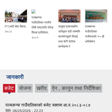
पञ्‍चकन्या
गाउँपालिका स्तरीय
निजामती सेवा दिवस,
प्रमुख प्रशासकीय
पञ्‍चकन्या
पाँचौ राष्ट्रपति रनिङ
२०८२
अधिकृत श्री राममणि
गाउँपालिका
शिल्ड प्रतिवेदन,
काफ्लेज्यूको विदाई
गाउँसभाको १५ औ
२०८१
तथा फेरि भेटौला
अधिवेशन
कार्यक्रम ‼
जानकारी
बजेट
याेजना
खरीद
ऐन , कानुन तथा निर्देशिका
(active
tab)
पञ्‍चकन्या गाउँपालिकाको बजेट वक्तव्य आ.व.२०८३-०८४
मिति:
06/25/2026 - 22:23