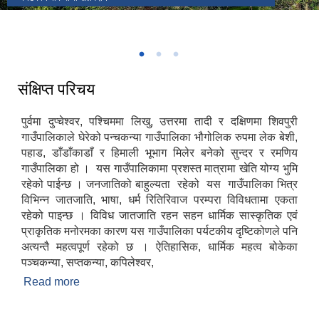
पञ्‍चकन्या गाउँपालिकाको प्रशासकीय भवन समुद्‍घाटन कार्यक्रममा सम्बोधन गर्नु हुदै
सभाध्यक्ष एवं पञ्‍चकन्या गाउपालिकाका अध्यक्ष श्री तेज बहादुर तामाङ ज्यू
संक्षिप्त परिचय
पुर्वमा दुप्चेश्वर, पश्चिममा लिखु, उत्तरमा तादी र दक्षिणमा शिवपुरी
गाउँपालिकाले घेरेको पन्चकन्या गाउँपालिका भौगोलिक रुपमा लेक बेशी,
पहाड, डाँडाँकाडाँ र हिमाली भूभाग मिलेर बनेको सुन्दर र रमणिय
गाउँपालिका हो । यस गाउँपालिकामा प्रशस्त मात्रामा खेति योग्य भुमि
रहेको पाईन्छ । जनजातिको बाहुल्यता रहेको यस गाउँपालिका भित्र
विभिन्न जातजाति, भाषा, धर्म रितिरिवाज परम्परा विविधतामा एकता
रहेको पाइन्छ । विविध जातजाति रहन सहन धार्मिक सास्कृतिक एवं
प्राकृतिक मनोरमका कारण यस गाउँपालिका पर्यटकीय दृष्टिकोणले पनि
अत्यन्तै महत्वपूर्ण रहेको छ । ऐतिहासिक, धार्मिक महत्व बोकेका
पञ्चकन्या, सप्तकन्या, कपिलेश्वर,
Read more
about संक्षिप्त परिचय