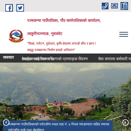
Skip to main content
पञ्‍चकन्या गाउँपालिका, गाँउ कार्यपालिकाको कार्यालय,
लाकुरीभञ्‍ज्याङ, नुवाकोट
“शिक्षा, पर्यटन, पूर्वाधार, कृषि क्षेत्रमा लगाऔ सीप र ज्ञान !
समृद्ध पञ्‍चकन्या निर्माण हाम्रो अभियान”
समाचार
ँपालिकामा तपाईहरुलाई स्वागत छ
विद्यालय सामाजिक परिक्षणको प्राप्ताङ्क विवरण
सेवा करारमा कर्मचारी पदपुर्ति गर
पञ्‍चकन्या गाउँपालिकाको पर्यटकीय स्थल वडा नं. ४ स्थित घ्याङस्वारा सहिद स्मारक
पञ्‍चकन्या गाउँपालिकाको प्रशासकीय भवन
पर्यटकीय पार्क तथा खेलमैदान