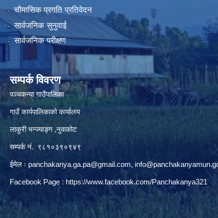
चौमासिक प्रगति प्रतिवेदन
सार्वजनिक सुनुवाई
सार्वजनिक परीक्षण
सम्पर्क विवरण
पञ्‍चकन्या गाउँपालिका
गाउँ कार्यपालिकाको कार्यालय
लाकुरी भन्ज्याङ्ग ,नुवाकोट
सम्पर्क नं. ९८१०३९०९४९
ईमेल ः
panchakanya.ga.pa@gmail.com
,
info@panchakanyamun.go
Facebook Page :
https://www.facebook.com/Panchakanya321