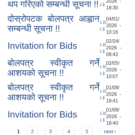
2026 -
थप गरिएको सम्बन्धी सूचना !!
८३
18:30
दोस्रोपटक बोलपत्र आह्वान
04/01/
८२/
2026 -
सम्बन्धी सूचना !!
८३
10:16
02/24/
Invitation for Bids
८२/
2026 -
८३
08:42
बोलपत्र स्वीकृत गर्ने
02/05/
८२/
2026 -
आशयको सूचना !!
८३
10:07
बोलपत्र स्वीकृत गर्ने
01/08/
८२/
2026 -
आशयको सूचना !!
८३
18:41
01/08/
Invitation for Bids
८२/
2026 -
८३
18:40
Pages
1
2
3
4
5
next ›