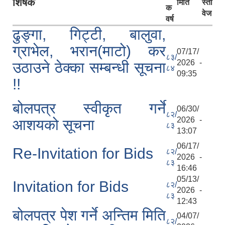
शिर्षक
मिति
स्ता
क
वेज
वर्ष
ढुङ्गा, गिट्टी, बालुवा,
ग्राभेल, भरान(माटो) कर
07/17/
८३/
2026 -
उठाउने ठेक्‍का सम्बन्धी सूचना
८४
09:35
!!
बोलपत्र स्वीकृत गर्ने
06/30/
८२/
2026 -
आशयको सूचना
८३
13:07
06/17/
Re-Invitation for Bids
८२/
2026 -
८३
16:46
05/13/
Invitation for Bids
८२/
2026 -
८३
12:43
बोलपत्र पेश गर्ने अन्तिम मिति
04/07/
८२/