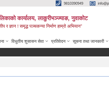
9810390949
info@p
पालिकाको कार्यालय, लाकुरीभञ्‍ज्याङ, नुवाकोट
 सीप र ज्ञान ! समृद्ध पञ्‍चकन्या निर्माण हाम्रो अभियान”
जना
विधुतीय शुसासन सेवा
प्रतिवेदन
सूचना तथा जानकारी