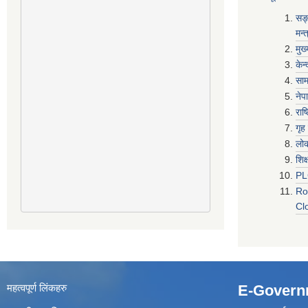
सङ्
मन्
मुख
केन
साम
नेप
राष
गृह
लो
शिक
P
Ro
Cl
महत्वपूर्ण लिंकहरु
E-Govern