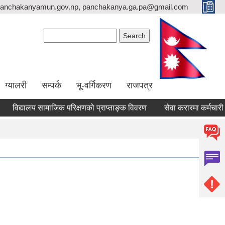
anchakanyamun.gov.np, panchakanya.ga.pa@gmail.com
Search form
Search
ग्यालरी
सम्पर्क
भू-वर्गिकरण
राजपत्र
विद्यालय सामाजिक परिक्षणको प्राप्ताङ्क विवरण
सेवा करारमा कर्मचारी पदपुर्