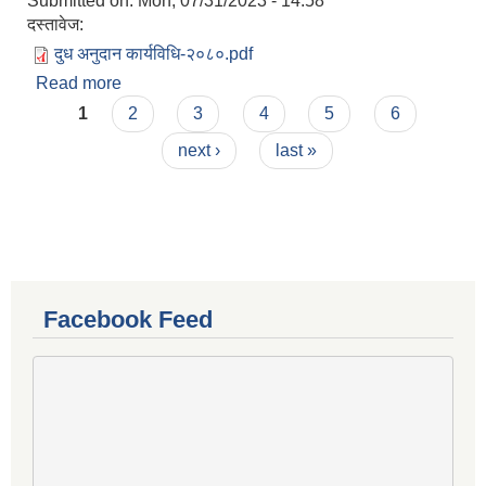
Submitted on:
Mon, 07/31/2023 - 14:58
दस्तावेज:
दुध अनुदान कार्यविधि-२०८०.pdf
Read more
about पञ्‍चकन्‍या गाउँपालिका गाउँ कार्यपालिकाको
Pages
व्‍यवसायिक कृषकका लागि दुध विक्रिमा आधारित अनुदान
1
2
3
4
5
6
वितरण कार्यविधि, २०८०
next ›
last »
Facebook Feed