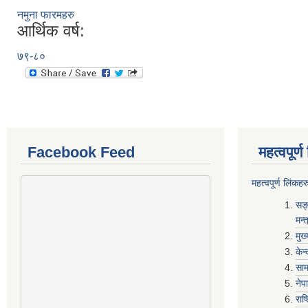
नमुना फारमहरु
आर्थिक वर्ष:
७९-८०
Facebook Feed
महत्वपूर्
महत्वपूर्ण लिंकहर
सङ्
मन्
मुख
केन
साम
नेप
राष