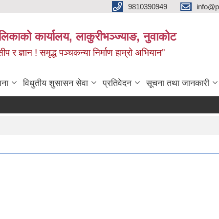
9810390949
info@p
पालिकाको कार्यालय, लाकुरीभञ्‍ज्याङ, नुवाकोट
 सीप र ज्ञान ! समृद्ध पञ्‍चकन्या निर्माण हाम्रो अभियान”
जना
विधुतीय शुसासन सेवा
प्रतिवेदन
सूचना तथा जानकारी